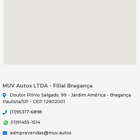
MUV Autos LTDA - Filial Bragança
Doutor Plínio Salgado, 99 - Jardim América - Bragança
Paulista/SP - CEP 12902001
(11)95317-6898
(11)91455-1514
admprevendas@muv.autos