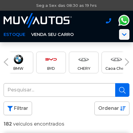
Seg a Sex das 08:30 as 19 hrs
ESTOQUE
VENDA SEU CARRO
BMW
BYD
CHERY
Caoa Chery
Filtrar
Ordenar
182
veículos encontrados