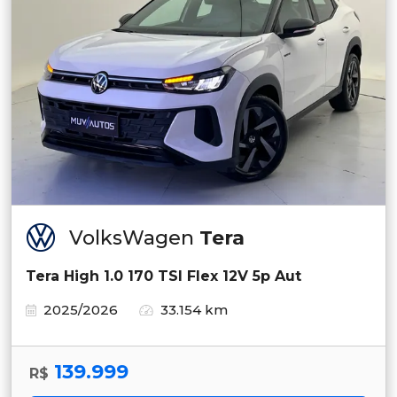
VolksWagen
Tera
Tera High 1.0 170 TSI Flex 12V 5p Aut
2025/2026
33.154 km
139.999
R$