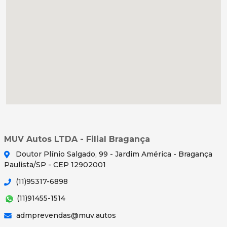
MUV Autos LTDA - Filial Bragança
Doutor Plínio Salgado, 99 - Jardim América - Bragança
Paulista/SP - CEP 12902001
(11)95317-6898
(11)91455-1514
admprevendas@muv.autos