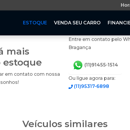
Hor
ESTOQUE
VENDA SEU CARRO
FINANCI
Entre em contato pelo Wh
Bragança
tá mais
o estoque
(11)91455-1514
rar em contato com nossa
Ou ligue agora para:
 sonhos!
(11)95317-6898
Veículos similares