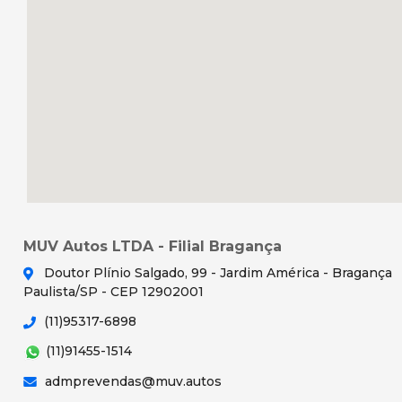
MUV Autos LTDA - Filial Bragança
Doutor Plínio Salgado, 99 - Jardim América - Bragança
Paulista/SP - CEP 12902001
(11)95317-6898
(11)91455-1514
admprevendas@muv.autos