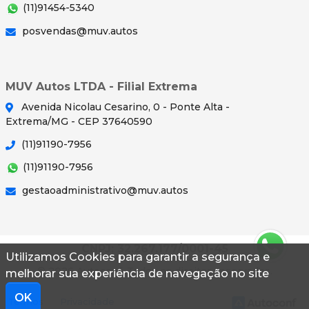
(11)91454-5340
posvendas@muv.autos
MUV Autos LTDA - Filial Extrema
Avenida Nicolau Cesarino, 0 - Ponte Alta -
Extrema/MG - CEP 37640590
(11)91190-7956
(11)91190-7956
gestaoadministrativo@muv.autos
CNPJ: 32.267.177/0001-45
Utilizamos Cookies para garantir a segurança e
© 2026 Autoconf. Todos os direitos reservados.
melhorar sua experiência de navegação no site
OK
Termos
Privacidade