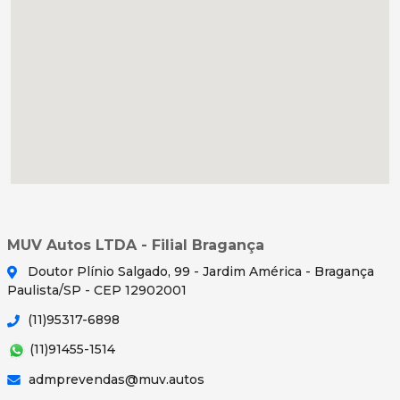
MUV Autos LTDA - Filial Bragança
Doutor Plínio Salgado, 99 - Jardim América - Bragança
Paulista/SP - CEP 12902001
(11)95317-6898
(11)91455-1514
admprevendas@muv.autos