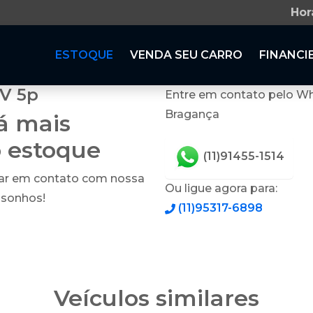
Hor
ESTOQUE
VENDA SEU CARRO
FINANCI
2V 5p
Entre em contato pelo Wh
Bragança
tá mais
o estoque
(11)91455-1514
rar em contato com nossa
Ou ligue agora para:
 sonhos!
(11)95317-6898
Veículos similares