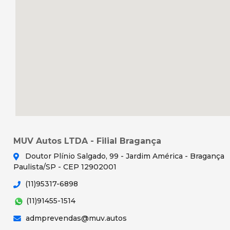
MUV Autos LTDA - Filial Bragança
Doutor Plínio Salgado, 99 - Jardim América - Bragança
Paulista/SP - CEP 12902001
(11)95317-6898
(11)91455-1514
admprevendas@muv.autos