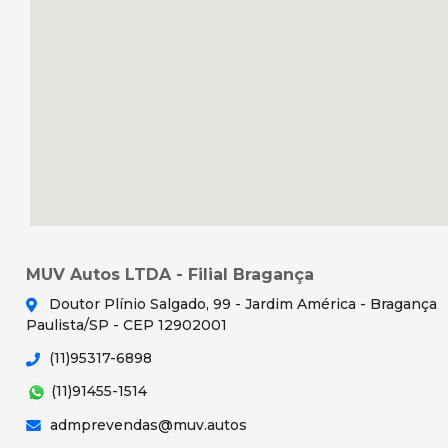
MUV Autos LTDA - Filial Bragança
Doutor Plínio Salgado, 99 - Jardim América - Bragança
Paulista/SP - CEP 12902001
(11)95317-6898
(11)91455-1514
admprevendas@muv.autos