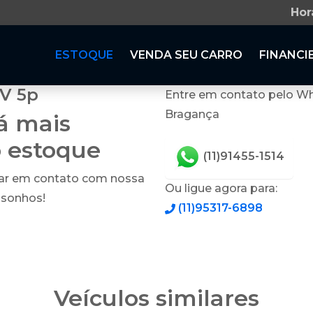
Hor
ESTOQUE
VENDA SEU CARRO
FINANCI
2V 5p
Entre em contato pelo Wh
Bragança
tá mais
o estoque
(11)91455-1514
rar em contato com nossa
Ou ligue agora para:
 sonhos!
(11)95317-6898
Veículos similares