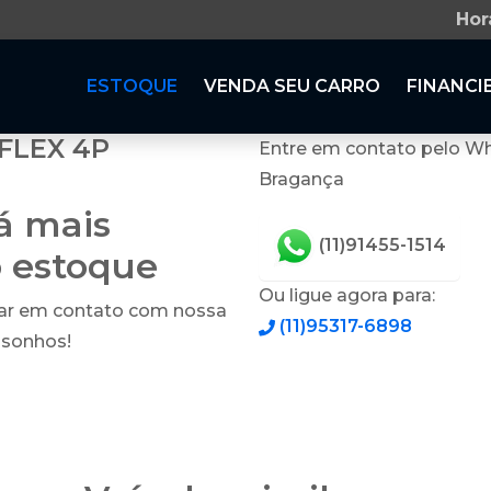
Hor
ESTOQUE
VENDA SEU CARRO
FINANCI
 FLEX 4P
Entre em contato pelo Wh
Bragança
tá mais
(11)91455-1514
o estoque
Ou ligue agora para:
rar em contato com nossa
(11)95317-6898
 sonhos!