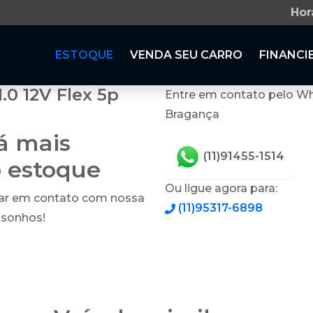
Hor
ESTOQUE
VENDA SEU CARRO
FINANCI
.0 12V Flex 5p
Entre em contato pelo Wh
Bragança
tá mais
(11)91455-1514
o estoque
Ou ligue agora para:
rar em contato com nossa
(11)95317-6898
 sonhos!