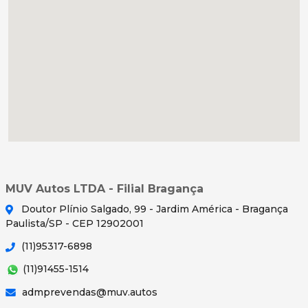
MUV Autos LTDA - Filial Bragança
Doutor Plínio Salgado, 99 - Jardim América - Bragança
Paulista/SP - CEP 12902001
(11)95317-6898
(11)91455-1514
admprevendas@muv.autos