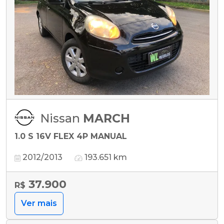
Nissan
MARCH
1.0 S 16V FLEX 4P MANUAL
2012/2013
193.651 km
37.900
R$
Ver mais