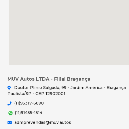
MUV Autos LTDA - Filial Bragança
Doutor Plínio Salgado, 99 - Jardim América - Bragança
Paulista/SP - CEP 12902001
(11)95317-6898
(11)91455-1514
admprevendas@muv.autos