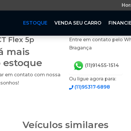
Hor
ESTOQUE
VENDA SEU CARRO
FINANCI
CT Flex 5p
Entre em contato pelo Wh
Bragança
tá mais
o estoque
(11)91455-1514
rar em contato com nossa
Ou ligue agora para:
 sonhos!
(11)95317-6898
Veículos similares