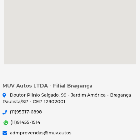
MUV Autos LTDA - Filial Bragança
Doutor Plínio Salgado, 99 - Jardim América - Bragança
Paulista/SP - CEP 12902001
(11)95317-6898
(11)91455-1514
admprevendas@muv.autos