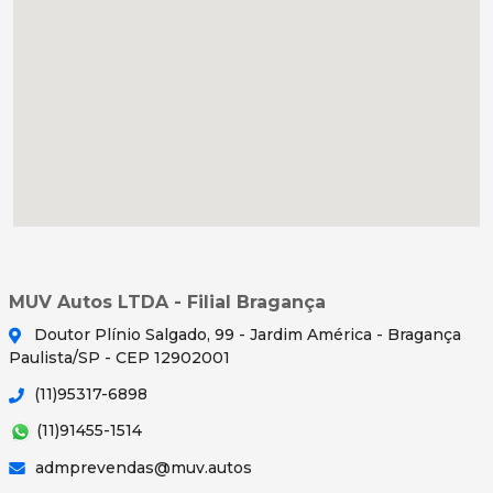
MUV Autos LTDA - Filial Bragança
Doutor Plínio Salgado, 99 - Jardim América - Bragança
Paulista/SP - CEP 12902001
(11)95317-6898
(11)91455-1514
admprevendas@muv.autos