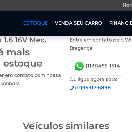
Hor
ESTOQUE
VENDA SEU CARRO
FINANCI
1.6 16V Mec.
Entre em contato pelo Wh
Bragança
tá mais
o estoque
(11)91455-1514
rar em contato com nossa
Ou ligue agora para:
 sonhos!
(11)95317-6898
Veículos similares