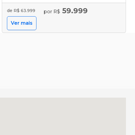
59.999
de R$ 63.999
por R$
Ver mais