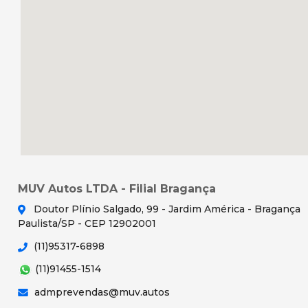
MUV Autos LTDA - Filial Bragança
Doutor Plínio Salgado, 99 - Jardim América - Bragança
Paulista/SP - CEP 12902001
(11)95317-6898
(11)91455-1514
admprevendas@muv.autos