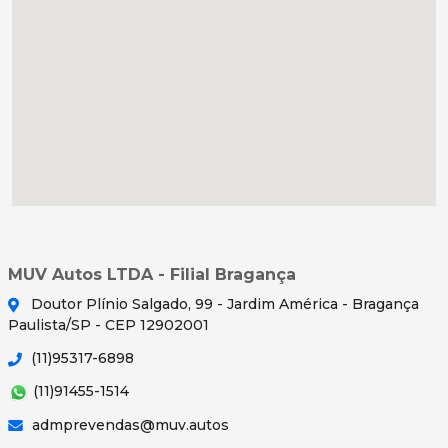
MUV Autos LTDA - Filial Bragança
Doutor Plínio Salgado, 99 - Jardim América - Bragança
Paulista/SP - CEP 12902001
(11)95317-6898
(11)91455-1514
admprevendas@muv.autos