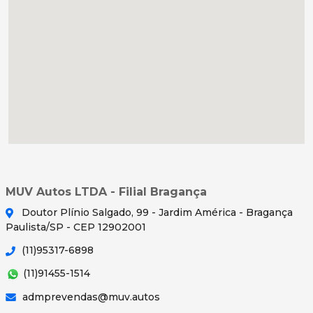
MUV Autos LTDA - Filial Bragança
Doutor Plínio Salgado, 99 - Jardim América - Bragança
Paulista/SP - CEP 12902001
(11)95317-6898
(11)91455-1514
admprevendas@muv.autos