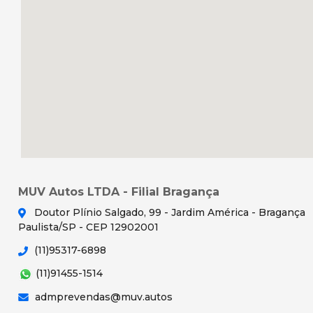
MUV Autos LTDA - Filial Bragança
Doutor Plínio Salgado, 99 - Jardim América - Bragança
Paulista/SP - CEP 12902001
(11)95317-6898
(11)91455-1514
admprevendas@muv.autos