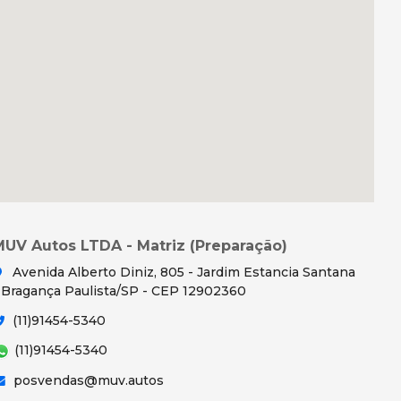
MUV Autos LTDA - Matriz (Preparação)
Avenida Alberto Diniz, 805 - Jardim Estancia Santana
 Bragança Paulista/SP - CEP 12902360
(11)91454-5340
(11)91454-5340
posvendas@muv.autos