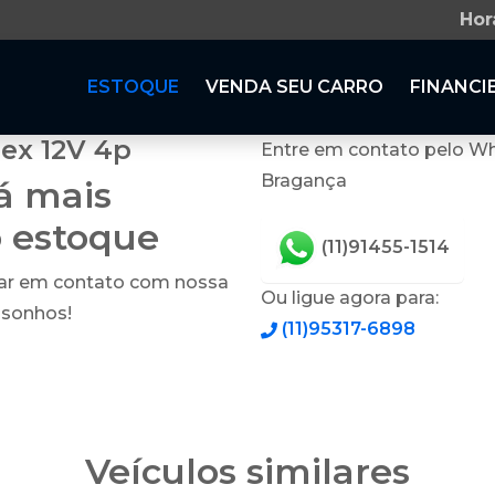
Hor
ESTOQUE
VENDA SEU CARRO
FINANCI
ex 12V 4p
Entre em contato pelo Wh
Bragança
tá mais
o estoque
(11)91455-1514
rar em contato com nossa
Ou ligue agora para:
 sonhos!
(11)95317-6898
Veículos similares