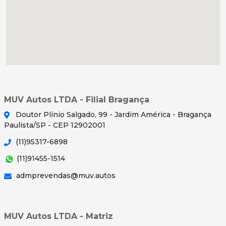
MUV Autos LTDA - Filial Bragança
Doutor Plínio Salgado, 99 - Jardim América - Bragança
Paulista/SP - CEP 12902001
(11)95317-6898
(11)91455-1514
admprevendas@muv.autos
MUV Autos LTDA - Matriz