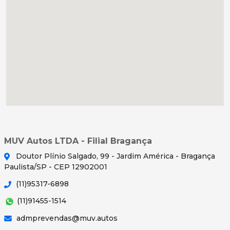
MUV Autos LTDA - Filial Bragança
Doutor Plínio Salgado, 99 - Jardim América - Bragança
Paulista/SP - CEP 12902001
(11)95317-6898
(11)91455-1514
admprevendas@muv.autos