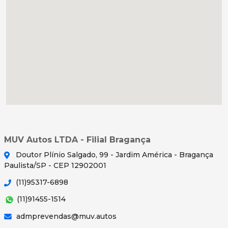
MUV Autos LTDA - Filial Bragança
Doutor Plínio Salgado, 99 - Jardim América - Bragança
Paulista/SP - CEP 12902001
(11)95317-6898
(11)91455-1514
admprevendas@muv.autos