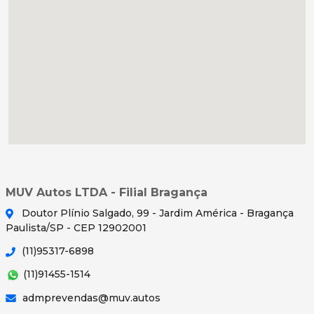
MUV Autos LTDA - Filial Bragança
Doutor Plínio Salgado, 99 - Jardim América - Bragança
Paulista/SP - CEP 12902001
(11)95317-6898
(11)91455-1514
admprevendas@muv.autos