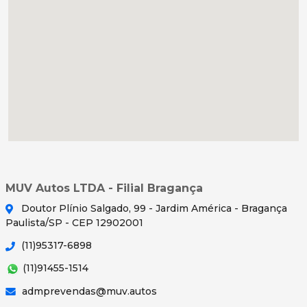
MUV Autos LTDA - Filial Bragança
Doutor Plínio Salgado, 99 - Jardim América - Bragança
Paulista/SP - CEP 12902001
(11)95317-6898
(11)91455-1514
admprevendas@muv.autos