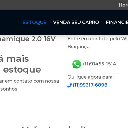
Hor
ESTOQUE
VENDA SEU CARRO
FINANCI
namique 2.0 16V
Entre em contato pelo Wh
Bragança
tá mais
(11)91455-1514
o estoque
Ou ligue agora para:
rar em contato com nossa
(11)95317-6898
 sonhos!