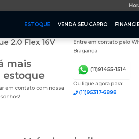
Hor
ESTOQUE
VENDA SEU CARRO
FINANCI
 2.0 Flex 16V
Entre em contato pelo Wh
Bragança
tá mais
(11)91455-1514
o estoque
Ou ligue agora para:
rar em contato com nossa
(11)95317-6898
 sonhos!