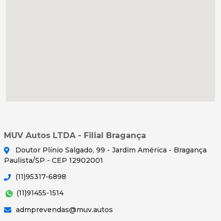
MUV Autos LTDA - Filial Bragança
Doutor Plínio Salgado, 99 - Jardim América - Bragança
Paulista/SP - CEP 12902001
(11)95317-6898
(11)91455-1514
admprevendas@muv.autos