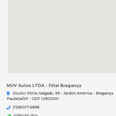
MUV Autos LTDA - Filial Bragança
Doutor Plínio Salgado, 99 - Jardim América - Bragança
Paulista/SP - CEP 12902001
(11)95317-6898
(11)91455-1514