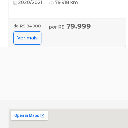
2020/2021
79.918 km
79.999
de R$ 84.900
por R$
Ver mais