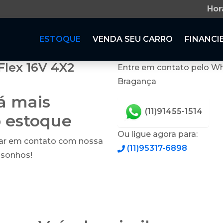
Hor
ESTOQUE
VENDA SEU CARRO
FINANCI
Flex 16V 4X2
Entre em contato pelo Wh
Bragança
tá mais
(11)91455-1514
o estoque
Ou ligue agora para:
rar em contato com nossa
(11)95317-6898
 sonhos!