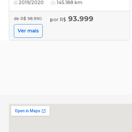
2019/2020
145.188 km
93.999
de R$ 98.990
por R$
Ver mais