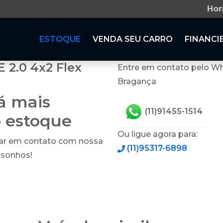
Hor
ESTOQUE
VENDA SEU CARRO
FINANCI
2.0 4x2 Flex
Entre em contato pelo Wh
Bragança
tá mais
(11)91455-1514
o estoque
Ou ligue agora para:
rar em contato com nossa
(11)95317-6898
 sonhos!