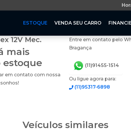
Hor
ESTOQUE
VENDA SEU CARRO
FINANCI
lex 12V Mec.
Entre em contato pelo Wh
Bragança
tá mais
o estoque
(11)91455-1514
rar em contato com nossa
Ou ligue agora para:
 sonhos!
(11)95317-6898
Veículos similares