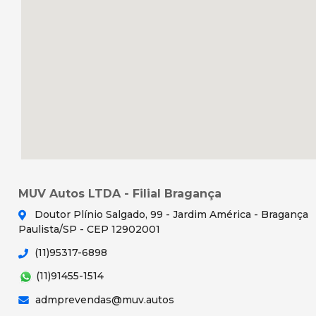
MUV Autos LTDA - Filial Bragança
Doutor Plínio Salgado, 99 - Jardim América - Bragança
Paulista/SP - CEP 12902001
(11)95317-6898
(11)91455-1514
admprevendas@muv.autos