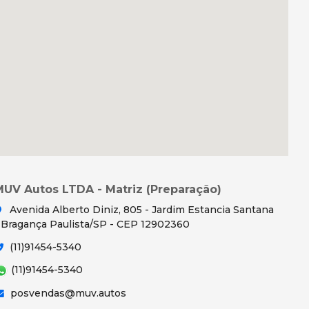
MUV Autos LTDA - Matriz (Preparação)
Avenida Alberto Diniz, 805 - Jardim Estancia Santana
 Bragança Paulista/SP - CEP 12902360
(11)91454-5340
(11)91454-5340
posvendas@muv.autos