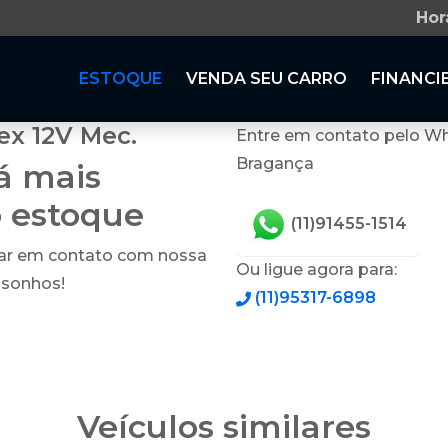
Hor
ESTOQUE
VENDA SEU CARRO
FINANCI
ex 12V Mec.
Entre em contato pelo Wh
Bragança
tá mais
o estoque
(11)91455-1514
rar em contato com nossa
Ou ligue agora para:
 sonhos!
(11)95317-6898
Veículos similares