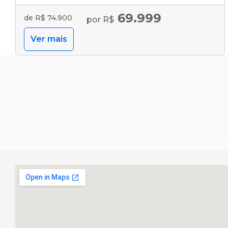
69.999
de R$ 74.900
por R$
Ver mais