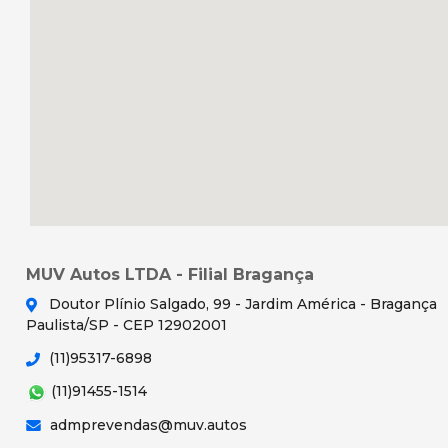
MUV Autos LTDA - Filial Bragança
Doutor Plínio Salgado, 99 - Jardim América - Bragança
Paulista/SP - CEP 12902001
(11)95317-6898
(11)91455-1514
admprevendas@muv.autos