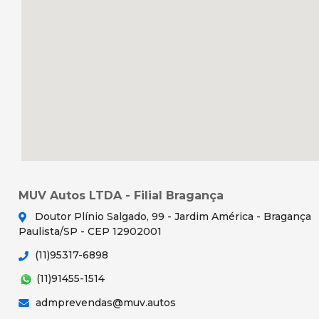
MUV Autos LTDA - Filial Bragança
Doutor Plínio Salgado, 99 - Jardim América - Bragança
Paulista/SP - CEP 12902001
(11)95317-6898
(11)91455-1514
admprevendas@muv.autos