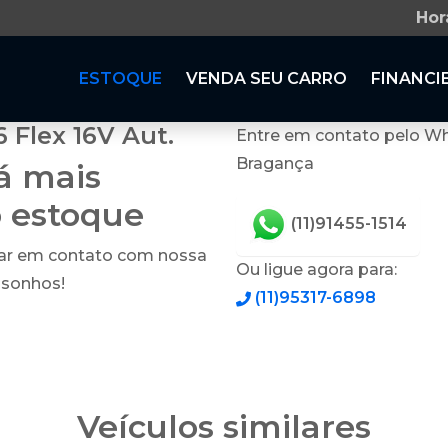
Hor
ESTOQUE
VENDA SEU CARRO
FINANCI
 Flex 16V Aut.
Entre em contato pelo Wh
Bragança
tá mais
o estoque
(11)91455-1514
rar em contato com nossa
Ou ligue agora para:
 sonhos!
(11)95317-6898
Veículos similares