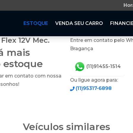
Hor
ESTOQUE
VENDA SEU CARRO
FINANCI
Flex 12V Mec.
Entre em contato pelo Wh
Bragança
tá mais
o estoque
(11)91455-1514
rar em contato com nossa
Ou ligue agora para:
 sonhos!
(11)95317-6898
Veículos similares