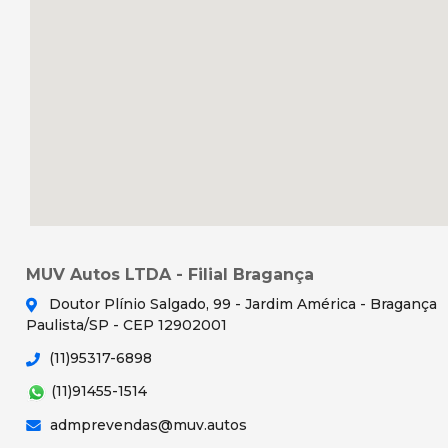
MUV Autos LTDA - Filial Bragança
Doutor Plínio Salgado, 99 - Jardim América - Bragança
Paulista/SP - CEP 12902001
(11)95317-6898
(11)91455-1514
admprevendas@muv.autos