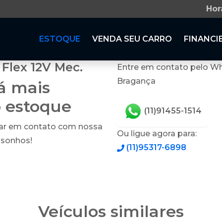
Hor
ESTOQUE
VENDA SEU CARRO
FINANCI
Flex 12V Mec.
Entre em contato pelo Wh
Bragança
tá mais
o estoque
(11)91455-1514
rar em contato com nossa
Ou ligue agora para:
 sonhos!
(11)95317-6898
Veículos similares