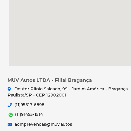
MUV Autos LTDA - Filial Bragança
Doutor Plínio Salgado, 99 - Jardim América - Bragança
Paulista/SP - CEP 12902001
(11)95317-6898
(11)91455-1514
admprevendas@muv.autos