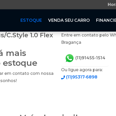
Hor
ESTOQUE
VENDA SEU CARRO
FINANCI
C.Style 1.0 Flex
Entre em contato pelo Wh
Bragança
tá mais
(11)91455-1514
o estoque
Ou ligue agora para:
rar em contato com nossa
(11)95317-6898
 sonhos!