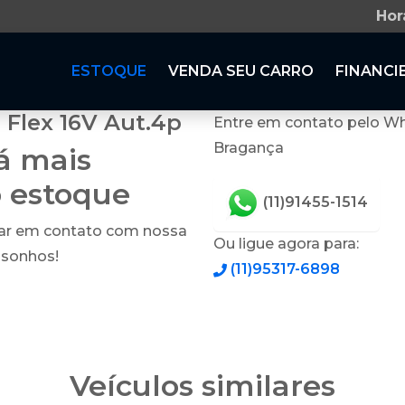
Hor
ESTOQUE
VENDA SEU CARRO
FINANCI
 Flex 16V Aut.4p
Entre em contato pelo Wh
Bragança
tá mais
o estoque
(11)91455-1514
rar em contato com nossa
Ou ligue agora para:
 sonhos!
(11)95317-6898
Veículos similares