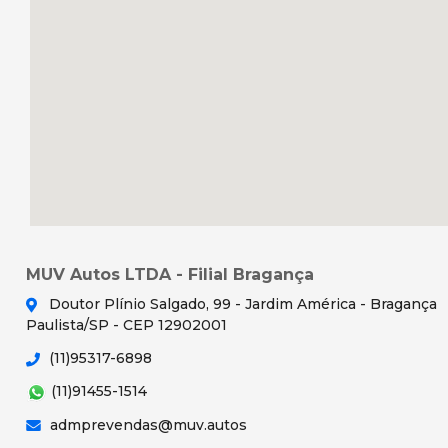
MUV Autos LTDA - Filial Bragança
Doutor Plínio Salgado, 99 - Jardim América - Bragança
Paulista/SP - CEP 12902001
(11)95317-6898
(11)91455-1514
admprevendas@muv.autos