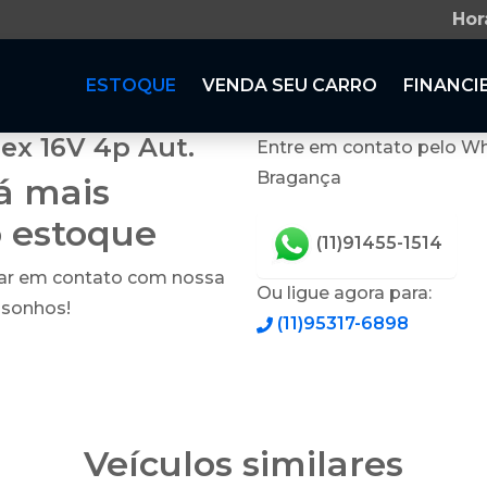
Hor
ESTOQUE
VENDA SEU CARRO
FINANCI
ex 16V 4p Aut.
Entre em contato pelo Wh
Bragança
tá mais
o estoque
(11)91455-1514
rar em contato com nossa
Ou ligue agora para:
 sonhos!
(11)95317-6898
Veículos similares