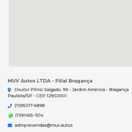
MUV Autos LTDA - Filial Bragança
Doutor Plínio Salgado, 99 - Jardim América - Bragança
Paulista/SP - CEP 12902001
(11)95317-6898
(11)91455-1514
admprevendas@muv.autos