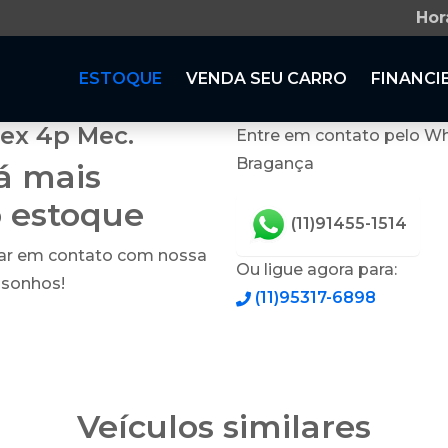
Hor
ESTOQUE
VENDA SEU CARRO
FINANCI
lex 4p Mec.
Entre em contato pelo Wh
Bragança
tá mais
o estoque
(11)91455-1514
rar em contato com nossa
Ou ligue agora para:
 sonhos!
(11)95317-6898
Veículos similares