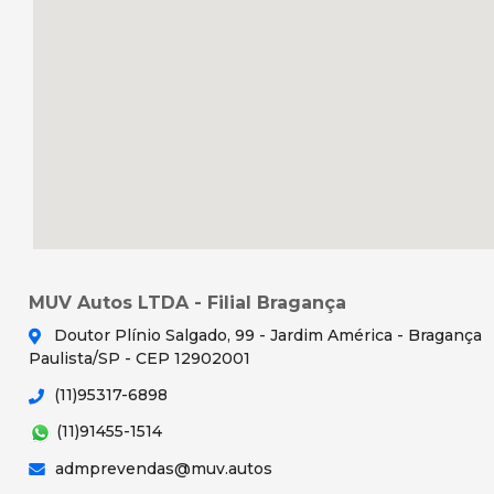
MUV Autos LTDA - Filial Bragança
Doutor Plínio Salgado, 99 - Jardim América - Bragança
Paulista/SP - CEP 12902001
(11)95317-6898
(11)91455-1514
admprevendas@muv.autos