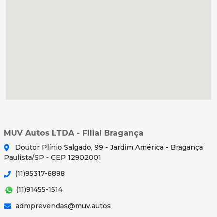
MUV Autos LTDA - Filial Bragança
Doutor Plínio Salgado, 99 - Jardim América - Bragança
Paulista/SP - CEP 12902001
(11)95317-6898
(11)91455-1514
admprevendas@muv.autos