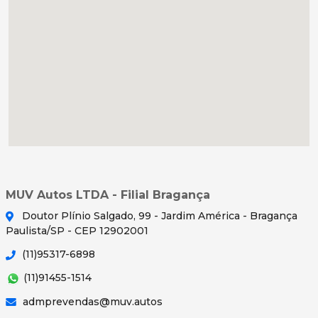
MUV Autos LTDA - Filial Bragança
Doutor Plínio Salgado, 99 - Jardim América - Bragança
Paulista/SP - CEP 12902001
(11)95317-6898
(11)91455-1514
admprevendas@muv.autos