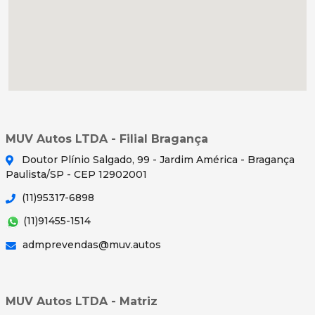
MUV Autos LTDA - Filial Bragança
Doutor Plínio Salgado, 99 - Jardim América - Bragança
Paulista/SP - CEP 12902001
(11)95317-6898
(11)91455-1514
admprevendas@muv.autos
MUV Autos LTDA - Matriz