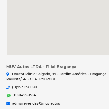
MUV Autos LTDA - Filial Bragança
Doutor Plínio Salgado, 99 - Jardim América - Bragança
Paulista/SP - CEP 12902001
(11)95317-6898
(11)91455-1514
admprevendas@muv.autos