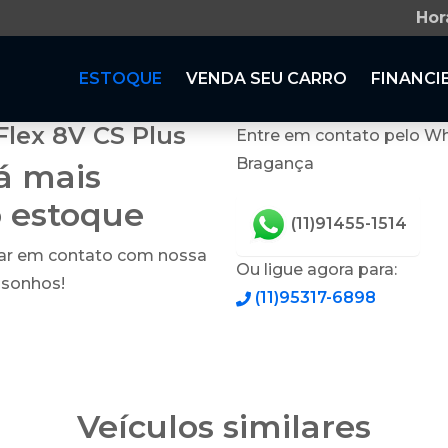
Hor
ESTOQUE
VENDA SEU CARRO
FINANCI
Flex 8V CS Plus
Entre em contato pelo Wh
Bragança
tá mais
o estoque
(11)91455-1514
rar em contato com nossa
Ou ligue agora para:
 sonhos!
(11)95317-6898
Veículos similares