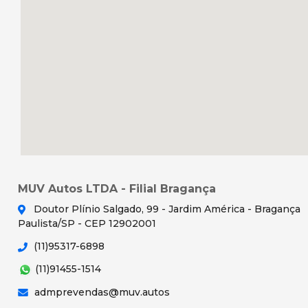
MUV Autos LTDA - Filial Bragança
Doutor Plínio Salgado, 99 - Jardim América - Bragança
Paulista/SP - CEP 12902001
(11)95317-6898
(11)91455-1514
admprevendas@muv.autos