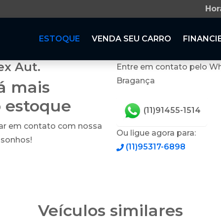
Hor
ESTOQUE
VENDA SEU CARRO
FINANCI
ex Aut.
Entre em contato pelo Wh
Bragança
tá mais
o estoque
(11)91455-1514
rar em contato com nossa
Ou ligue agora para:
 sonhos!
(11)95317-6898
Veículos similares